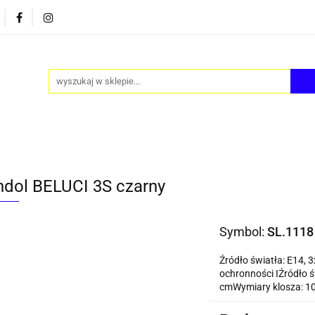
PY
AKCESORIA
FOTEL JAJO - EGG
ZESTAWY S
FOTEL JAJO - EGG
ZESTAWY STOLIKÓW
BLOG
ndol BELUCI 3S czarny
Symbol:
SL.1118
Źródło światła: E14, 
ochronności IŹródło ś
cmWymiary klosza: 10