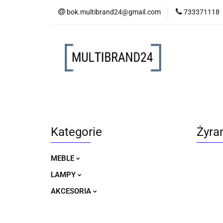
bok.multibrand24@gmail.com
733371118
MEBLE
LAM
MEBLE
LAMPY
AKCESORIA
Kategorie
Żyra
MEBLE
LAMPY
AKCESORIA