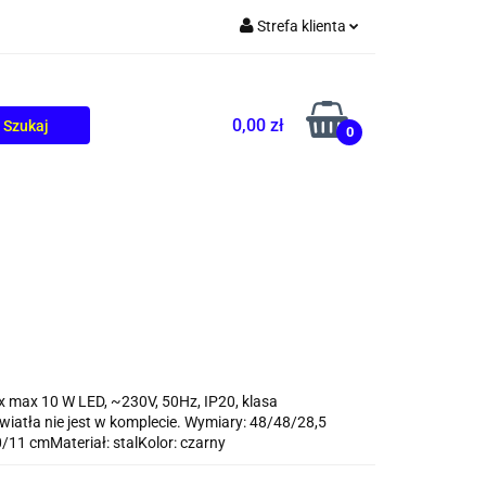
Strefa klienta
TOLIKÓW
BLOG
Zaloguj się
Zarejestruj się
0,00 zł
0
Dodaj zgłoszenie
3x max 10 W LED, ~230V, 50Hz, IP20, klasa
wiatła nie jest w komplecie. Wymiary: 48/48/28,5
/11 cmMateriał: stalKolor: czarny