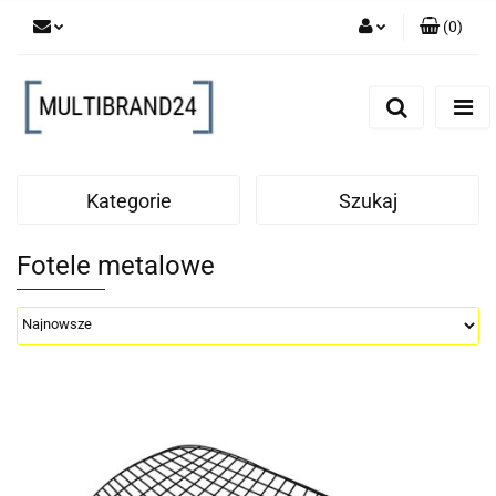
(
0
)
Zaloguj się
Zarejestruj się
Dodaj zgłoszenie
Kategorie
Szukaj
Fotele metalowe