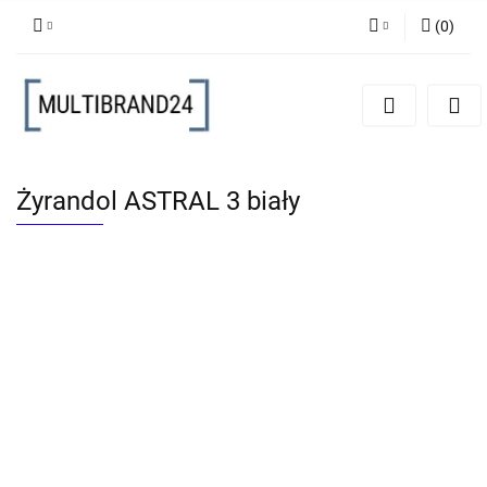
(
0
)
Zaloguj się
Zarejestruj się
Dodaj zgłoszenie
Żyrandol ASTRAL 3 biały