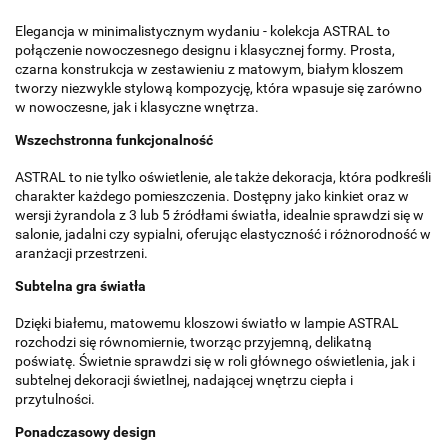
Elegancja w minimalistycznym wydaniu - kolekcja ASTRAL to
połączenie nowoczesnego designu i klasycznej formy. Prosta,
czarna konstrukcja w zestawieniu z matowym, białym kloszem
tworzy niezwykle stylową kompozycję, która wpasuje się zarówno
w nowoczesne, jak i klasyczne wnętrza.
Wszechstronna funkcjonalność
ASTRAL to nie tylko oświetlenie, ale także dekoracja, która podkreśli
charakter każdego pomieszczenia. Dostępny jako kinkiet oraz w
wersji żyrandola z 3 lub 5 źródłami światła, idealnie sprawdzi się w
salonie, jadalni czy sypialni, oferując elastyczność i różnorodność w
aranżacji przestrzeni.
Subtelna gra światła
Dzięki białemu, matowemu kloszowi światło w lampie ASTRAL
rozchodzi się równomiernie, tworząc przyjemną, delikatną
poświatę. Świetnie sprawdzi się w roli głównego oświetlenia, jak i
subtelnej dekoracji świetlnej, nadającej wnętrzu ciepła i
przytulności.
Ponadczasowy design