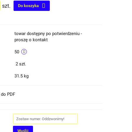
szt.
Do koszyka
towar dostępny po potwierdzeniu -
proszę o kontakt
50
2
szt.
31.5 kg
t do PDF
Wyślij