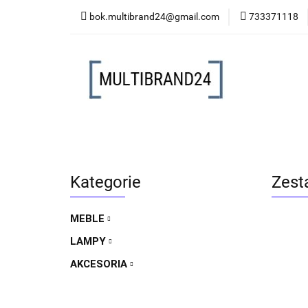
bok.multibrand24@gmail.com
733371118
MEBLE
LAMP
MEBLE
LAMPY
AKCESORIA
FO
Kategorie
Zest
MEBLE
LAMPY
AKCESORIA