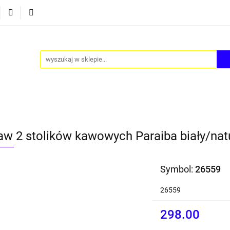
Y
AKCESORIA
FOTEL JAJO - EGG
ZESTAWY ST
TEL JAJO - EGG
ZESTAWY STOLIKÓW
BLOG
aw 2 stolików kawowych Paraiba biały/nat
Symbol:
26559
26559
298.00