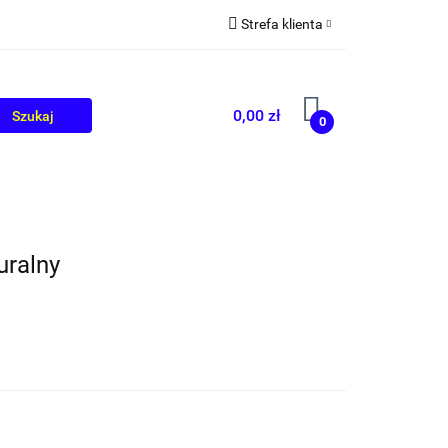
Strefa klienta
OLIKÓW
BLOG
Zaloguj się
Zarejestruj się
0,00 zł
0
Dodaj zgłoszenie
uralny