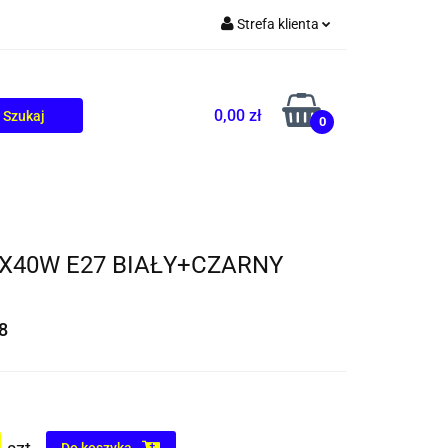
Strefa klienta
TOLIKÓW
BLOG
Zaloguj się
Zarejestruj się
0,00 zł
0
Dodaj zgłoszenie
X40W E27 BIAŁY+CZARNY
8