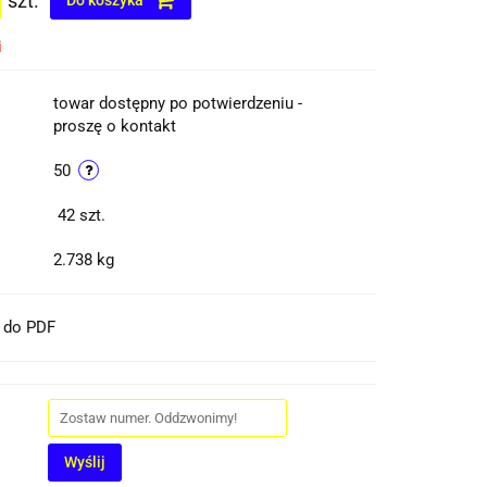
szt.
Do koszyka
i
towar dostępny po potwierdzeniu -
proszę o kontakt
50
42
szt.
2.738 kg
t do PDF
Wyślij