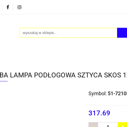
PY
AKCESORIA
FOTEL JAJO - EGG
ZESTAWY S
FOTEL JAJO - EGG
ZESTAWY STOLIKÓW
BLOG
BA LAMPA PODŁOGOWA SZTYCA SKOS 1
Symbol:
51-7210
317.69