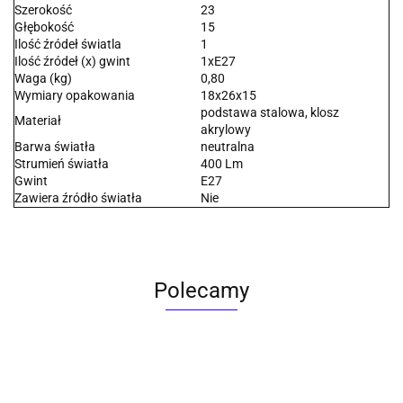
Szerokość
23
Głębokość
15
Ilość źródeł światla
1
Ilość źródeł (x) gwint
1xE27
Waga (kg)
0,80
Wymiary opakowania
18x26x15
podstawa stalowa, klosz
Materiał
akrylowy
Barwa światła
neutralna
Strumień światła
400 Lm
Gwint
E27
Zawiera źródło światła
Nie
Polecamy