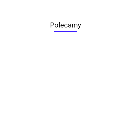
Polecamy
ACTONA stolik ALISMA 50 -
szkło, złota podstawa
Lampa wisząca RING 80