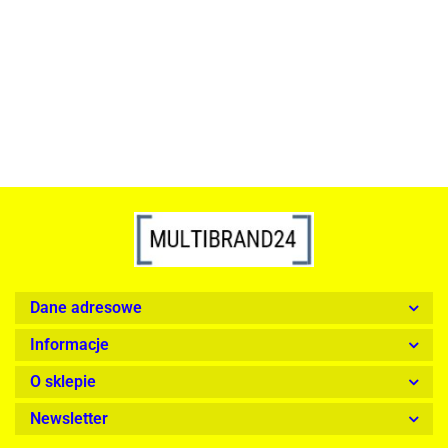
srebrna - LED, stal polerowana
739.00
1899.00
Dane adresowe
Informacje
O sklepie
Newsletter