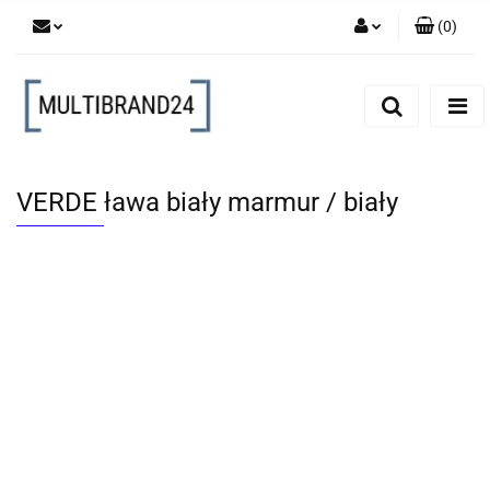
(
0
)
Zaloguj się
Zarejestruj się
Dodaj zgłoszenie
VERDE ława biały marmur / biały