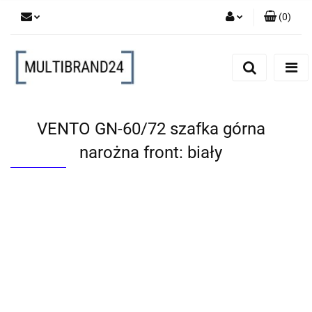
(
0
)
Zaloguj się
Zarejestruj się
Dodaj zgłoszenie
VENTO GN-60/72 szafka górna
narożna front: biały