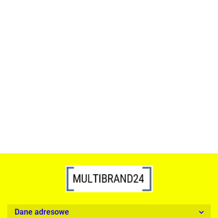
ACTONA stolik ALISMA 50 -
szkło, złota podstawa
Lampa wisząca RING 80
srebrna - LED, stal polerowana
739.00
1899.00
Dane adresowe