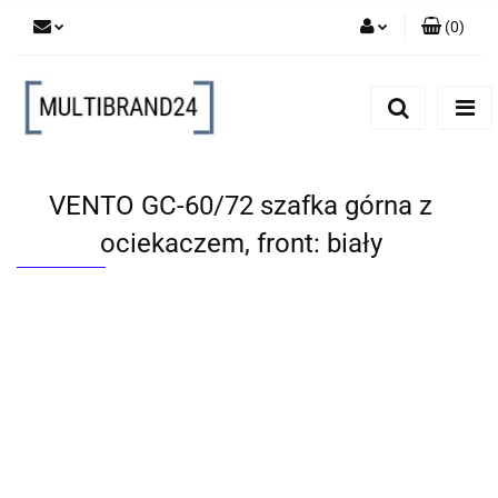
(
0
)
Zaloguj się
Zarejestruj się
Dodaj zgłoszenie
VENTO GC-60/72 szafka górna z
ociekaczem, front: biały