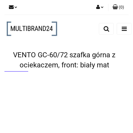
(
0
)
Zaloguj się
Zarejestruj się
Dodaj zgłoszenie
VENTO GC-60/72 szafka górna z
ociekaczem, front: biały mat