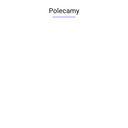
Polecamy
ACTONA stolik ALISMA 50 -
szkło, złota podstawa
Lampa wisząca RING 80
srebrna - LED, stal polerowana
739.00