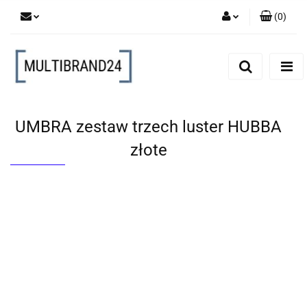
(
0
)
Zaloguj się
Zarejestruj się
Dodaj zgłoszenie
UMBRA zestaw trzech luster HUBBA
złote