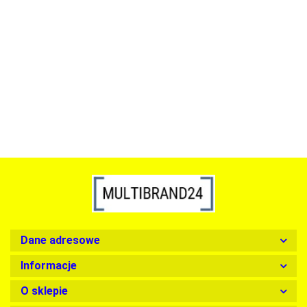
ACTONA stolik ALISMA 50 -
szkło, złota podstawa
Lampa wisząca RING 80
srebrna - LED, stal polerowana
739.00
1899.00
Dane adresowe
Informacje
O sklepie