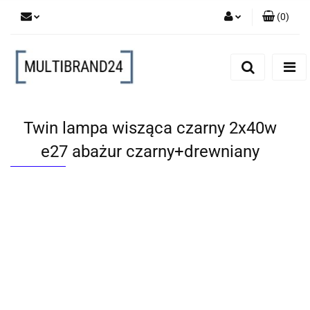
(
0
)
Zaloguj się
Zarejestruj się
Dodaj zgłoszenie
Twin lampa wisząca czarny 2x40w
e27 abażur czarny+drewniany