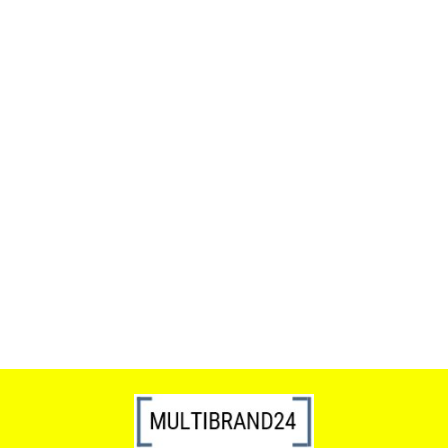
ACTONA stolik ALISMA 50 -
szkło, złota podstawa
Lampa wisząca RING 80
srebrna - LED, stal polerowana
739.00
1899.00