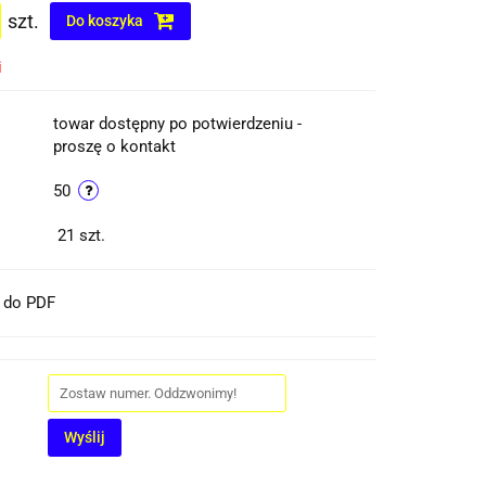
szt.
Do koszyka
i
towar dostępny po potwierdzeniu -
proszę o kontakt
50
21
szt.
t do PDF
Wyślij