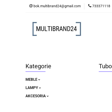
bok.multibrand24@gmail.com
733371118
MEBLE
LAM
MEBLE
LAMPY
AKCESORIA
Kategorie
Tubo
MEBLE
LAMPY
AKCESORIA