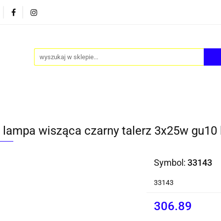
PY
AKCESORIA
FOTEL JAJO - EGG
ZESTAWY S
FOTEL JAJO - EGG
ZESTAWY STOLIKÓW
BLOG
 lampa wisząca czarny talerz 3x25w gu10 
Symbol:
33143
33143
306.89