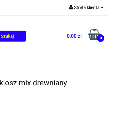
Strefa klienta
TOLIKÓW
BLOG
Zaloguj się
Zarejestruj się
0,00 zł
0
Dodaj zgłoszenie
klosz mix drewniany