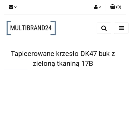
(
0
)
Zaloguj się
Zarejestruj się
Dodaj zgłoszenie
Tapicerowane krzesło DK47 buk z
zieloną tkaniną 17B