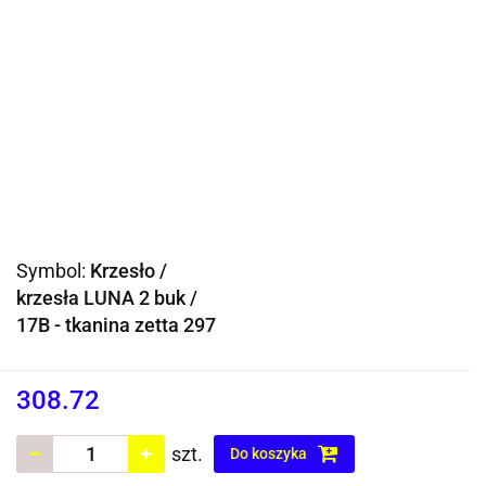
Symbol:
Krzesło /
krzesła LUNA 2 buk /
17B - tkanina zetta 297
308.72
szt.
Do koszyka