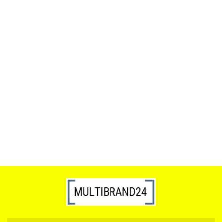
ACTONA stolik ALISMA 50 -
szkło, złota podstawa
Lampa wisząca RING 80
srebrna - LED, stal polerowana
739.00
1899.00