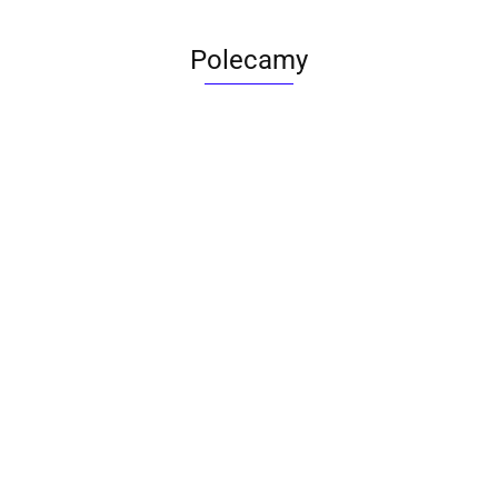
Polecamy
ACTONA stolik ALISMA 50 -
szkło, złota podstawa
Lampa wisząca RING 80
srebrna - LED, stal polerowana
739.00