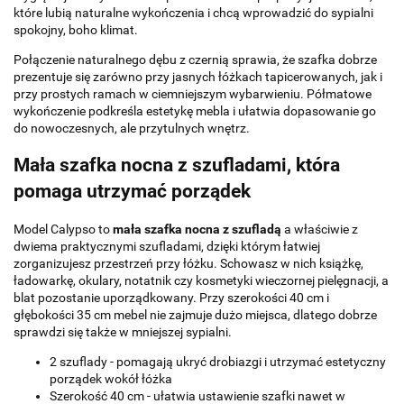
które lubią naturalne wykończenia i chcą wprowadzić do sypialni
spokojny, boho klimat.
Połączenie naturalnego dębu z czernią sprawia, że szafka dobrze
prezentuje się zarówno przy jasnych łóżkach tapicerowanych, jak i
przy prostych ramach w ciemniejszym wybarwieniu. Półmatowe
wykończenie podkreśla estetykę mebla i ułatwia dopasowanie go
do nowoczesnych, ale przytulnych wnętrz.
Mała szafka nocna z szufladami, która
pomaga utrzymać porządek
Model Calypso to
mała szafka nocna z szufladą
a właściwie z
dwiema praktycznymi szufladami, dzięki którym łatwiej
zorganizujesz przestrzeń przy łóżku. Schowasz w nich książkę,
ładowarkę, okulary, notatnik czy kosmetyki wieczornej pielęgnacji, a
blat pozostanie uporządkowany. Przy szerokości 40 cm i
głębokości 35 cm mebel nie zajmuje dużo miejsca, dlatego dobrze
sprawdzi się także w mniejszej sypialni.
2 szuflady - pomagają ukryć drobiazgi i utrzymać estetyczny
porządek wokół łóżka
Szerokość 40 cm - ułatwia ustawienie szafki nawet w