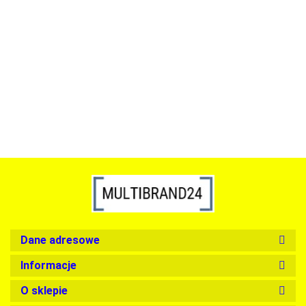
ACTONA stolik ALISMA 50 -
szkło, złota podstawa
Lampa wisząca RING 80
srebrna - LED, stal polerowana
739.00
1899.00
Dane adresowe
Informacje
O sklepie