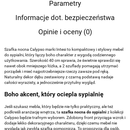
Parametry
Informacje dot. bezpieczeństwa
Opinie i oceny (0)
Szafka nocna Calypso marki Intesi to kompaktowy i stylowy mebel
do sypialni, który łączy boho charakter z wygodą codziennego
użytkowania. Szerokość 40 cm sprawia, że świetnie sprawdzi się
nawet obok mniejszego łóżka, a 2 szuflady pomagają utrzymać
porządek i mieć najpotrzebniejsze rzeczy zawsze pod ręką.
Naturalny dekor dębu zestawiony z czarną podstawą nadaje
całości wyrazisty, a jednocześnie przytulny wygląd.
Boho akcent, który ociepla sypialnię
Jeśli szukasz mebla, który będzie nie tylko praktyczny, ale też
podkreśli aranżację wnętrza, ta
szafka nocna do sypialni
z kolekcji
Calypso będzie trafnym wyborem. Zdobiony front przyciąga wzrok i
dodaje lekko dekoracyjnego charakteru, dzięki czemu mebel nie
wygląda jak zwykła szafka pomocnicza. To propozycja dla osób,