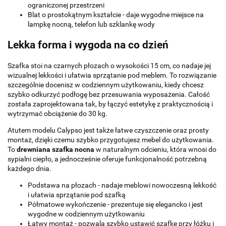
ograniczonej przestrzeni
Blat o prostokątnym kształcie - daje wygodne miejsce na
lampkę nocną, telefon lub szklankę wody
Lekka forma i wygoda na co dzień
Szafka stoi na czarnych płozach o wysokości 15 cm, co nadaje jej
wizualnej lekkości i ułatwia sprzątanie pod meblem. To rozwiązanie
szczególnie docenisz w codziennym użytkowaniu, kiedy chcesz
szybko odkurzyć podłogę bez przesuwania wyposażenia. Całość
została zaprojektowana tak, by łączyć estetykę z praktycznością i
wytrzymać obciążenie do 30 kg.
Atutem modelu Calypso jest także łatwe czyszczenie oraz prosty
montaż, dzięki czemu szybko przygotujesz mebel do użytkowania.
To
drewniana szafka nocna
w naturalnym odcieniu, która wnosi do
sypialni ciepło, a jednocześnie oferuje funkcjonalność potrzebną
każdego dnia.
Podstawa na płozach - nadaje meblowi nowoczesną lekkość
i ułatwia sprzątanie pod szafką
Półmatowe wykończenie - prezentuje się elegancko i jest
wygodne w codziennym użytkowaniu
Łatwy montaż - pozwala szybko ustawić szafkę przy łóżku i