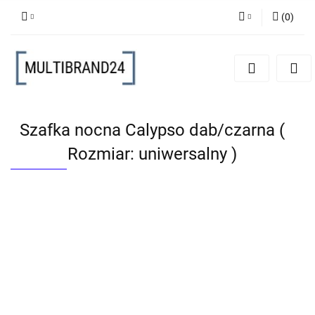
(
0
)
Zaloguj się
Zarejestruj się
Dodaj zgłoszenie
Szafka nocna Calypso dab/czarna (
Rozmiar: uniwersalny )