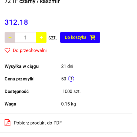
72 1F czarny / kaszmir
312.18
szt.
Do koszyka
Do przechowalni
Wysyłka w ciągu
21 dni
Cena przesyłki
50
Dostępność
1000
szt.
Waga
0.15 kg
Pobierz produkt do PDF