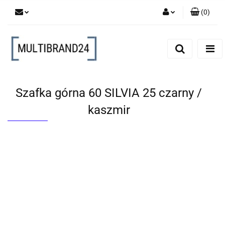
(
0
)
Zaloguj się
Zarejestruj się
Dodaj zgłoszenie
Szafka górna 60 SILVIA 25 czarny /
kaszmir