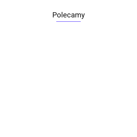
Polecamy
ACTONA stolik ALISMA 50 -
szkło, złota podstawa
Lampa wisząca RING 80
srebrna - LED, stal polerowana
739.00