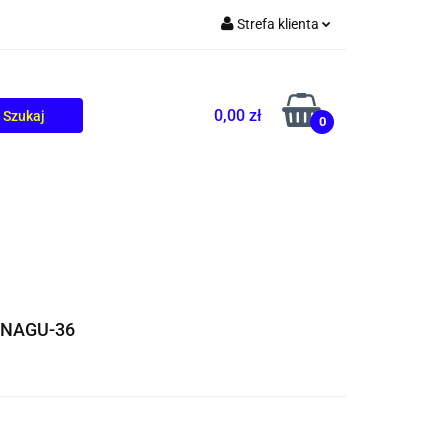
Strefa klienta
TOLIKÓW
BLOG
Zaloguj się
Zarejestruj się
0,00 zł
0
Dodaj zgłoszenie
 NAGU-36