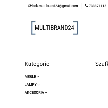
bok.multibrand24@gmail.com
733371118
MEBLE
LAM
MEBLE
LAMPY
AKCESORIA
Kategorie
Szafk
MEBLE
LAMPY
AKCESORIA