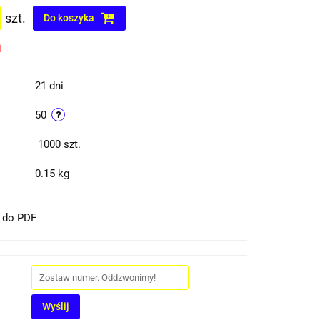
szt.
Do koszyka
i
21 dni
50
1000
szt.
0.15 kg
t do PDF
Wyślij