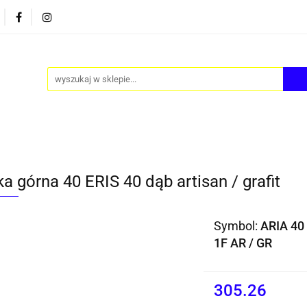
PY
AKCESORIA
FOTEL JAJO - EGG
ZESTAWY S
FOTEL JAJO - EGG
ZESTAWY STOLIKÓW
BLOG
a górna 40 ERIS 40 dąb artisan / grafit
Symbol:
ARIA 40
1F AR / GR
305.26