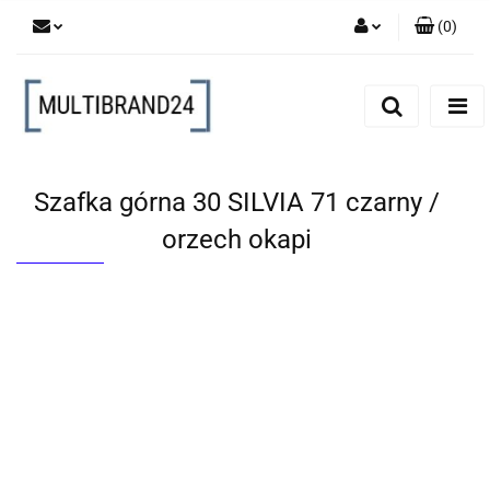
(
0
)
Zaloguj się
Zarejestruj się
Dodaj zgłoszenie
Szafka górna 30 SILVIA 71 czarny /
orzech okapi