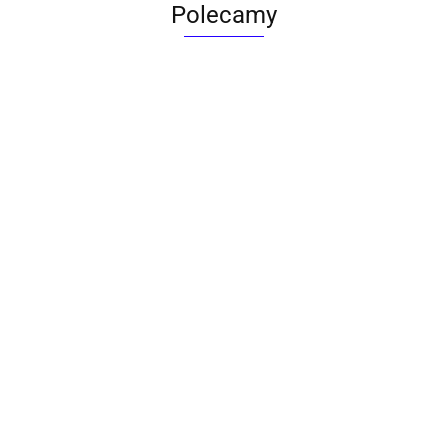
Polecamy
ACTONA stolik ALISMA 50 -
szkło, złota podstawa
Lampa wisząca RING 80
srebrna - LED, stal polerowana
739.00
1899.00