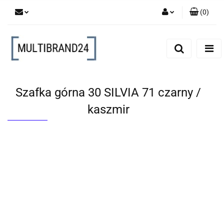
(
0
)
Zaloguj się
Zarejestruj się
Dodaj zgłoszenie
Szafka górna 30 SILVIA 71 czarny /
kaszmir