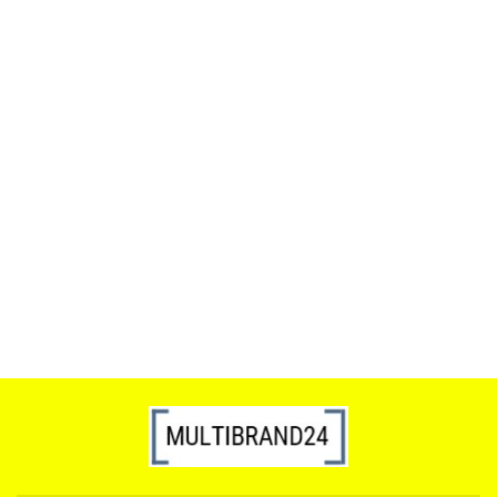
ACTONA stolik ALISMA 50 -
szkło, złota podstawa
Lampa wisząca RING 80
srebrna - LED, stal polerowana
739.00
1899.00