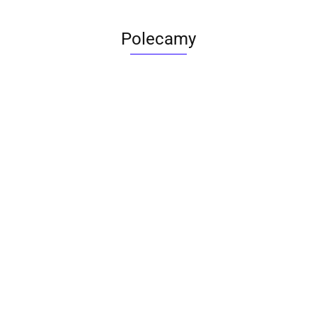
Polecamy
ACTONA stolik ALISMA 50 -
szkło, złota podstawa
Lampa wisząca RING 80
srebrna - LED, stal polerowana
739.00