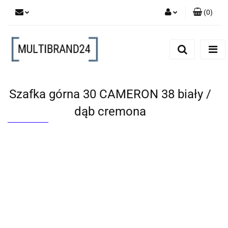
(
0
)
Zaloguj się
Zarejestruj się
Dodaj zgłoszenie
Szafka górna 30 CAMERON 38 biały /
dąb cremona