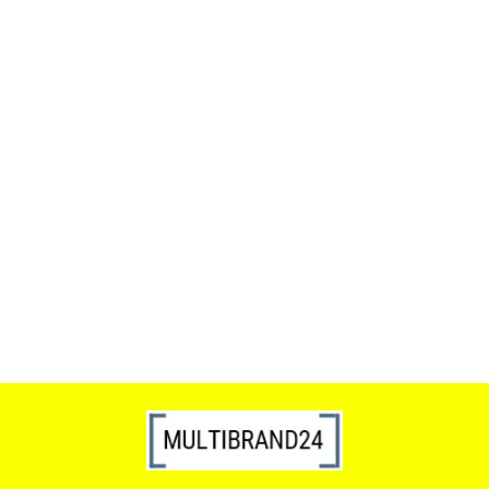
ACTONA stolik ALISMA 50 -
szkło, złota podstawa
Lampa wisząca RING 80
srebrna - LED, stal polerowana
739.00
1899.00