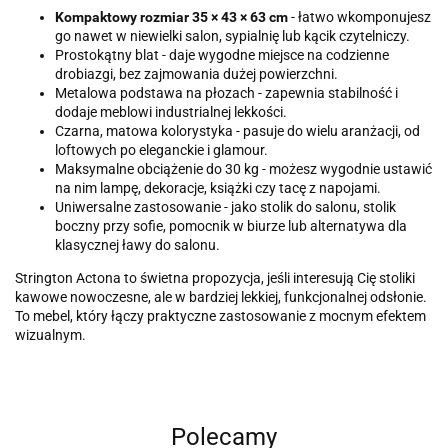
Kompaktowy rozmiar 35 × 43 × 63 cm
- łatwo wkomponujesz
go nawet w niewielki salon, sypialnię lub kącik czytelniczy.
Prostokątny blat - daje wygodne miejsce na codzienne
drobiazgi, bez zajmowania dużej powierzchni.
Metalowa podstawa na płozach - zapewnia stabilność i
dodaje meblowi industrialnej lekkości.
Czarna, matowa kolorystyka - pasuje do wielu aranżacji, od
loftowych po eleganckie i glamour.
Maksymalne obciążenie do 30 kg - możesz wygodnie ustawić
na nim lampę, dekoracje, książki czy tacę z napojami.
Uniwersalne zastosowanie - jako stolik do salonu, stolik
boczny przy sofie, pomocnik w biurze lub alternatywa dla
klasycznej ławy do salonu.
Strington Actona to świetna propozycja, jeśli interesują Cię stoliki
kawowe nowoczesne, ale w bardziej lekkiej, funkcjonalnej odsłonie.
To mebel, który łączy praktyczne zastosowanie z mocnym efektem
wizualnym.
Polecamy