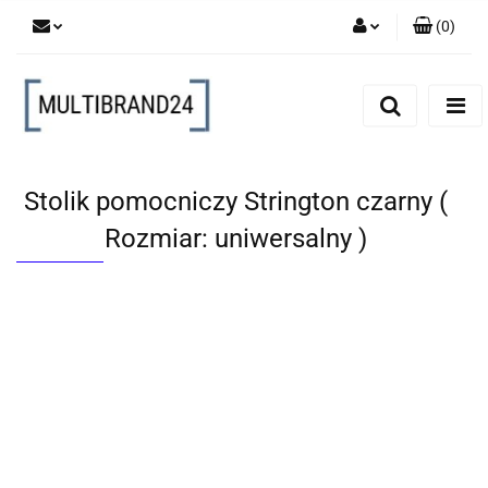
(
0
)
Zaloguj się
Zarejestruj się
Dodaj zgłoszenie
Stolik pomocniczy Strington czarny (
Rozmiar: uniwersalny )