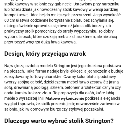
stolik kawowy w salonie czy gabinecie. Ustawiony przy narożniku
lub fotelu działa jak nowoczesny stolik kawowy w wersji bardziej
kompaktowej - idealnej do mniejszych przestrzeni. Jego wysokość
63 cm ułatwia codzienne korzystanie z blatu bez schylania się,
dlatego świetnie sprawdza się również jako stolik boczny lub
praktyczny stolik pomocniczy do strefy wypoczynku. To dobry
wybór dla osób, które szukają mebla z charakterem, ale nie chcą
przytłoczyć wnętrza dużą ławą kawową.
Design, który przyciąga wzrok
Największą ozdobą modelu Strington jest jego druciana podstawa
na płozach. Taka forma nadaje bryle lekkość, a jednocześnie buduje
zdecydowany, loftowy charakter. Czarny kolor blatu i podstawy
tworzy spójną całość, dzięki czemu mebel łatwo zestawić z jasną
sofą, drewnianą podłogą, szkłem, betonem architektonicznym czy
dodatkami w kolorze złota. To propozycja dla osób, które lubią
meble o wyrazistej linii.
Matowe wykończenie
podkreśla elegancki
wygląd i sprawia, że stolik prezentuje się nowocześnie zarówno w
salonie, jak i w domowym biurze czy stylowej poczekalni.
Dlaczego warto wybrać stolik Strington?