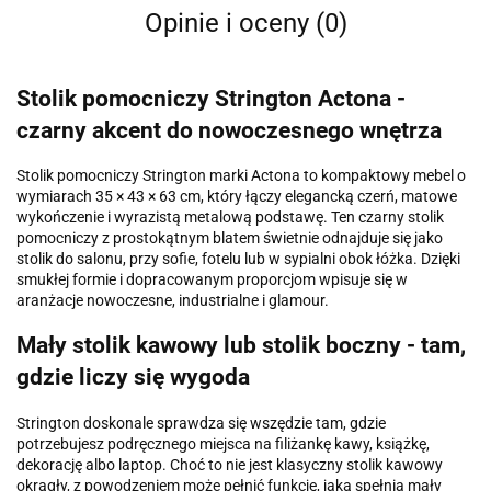
Opinie i oceny (0)
Stolik pomocniczy Strington Actona -
czarny akcent do nowoczesnego wnętrza
Stolik pomocniczy Strington marki Actona to kompaktowy mebel o
wymiarach 35 × 43 × 63 cm, który łączy elegancką czerń, matowe
wykończenie i wyrazistą metalową podstawę. Ten czarny stolik
pomocniczy z prostokątnym blatem świetnie odnajduje się jako
stolik do salonu, przy sofie, fotelu lub w sypialni obok łóżka. Dzięki
smukłej formie i dopracowanym proporcjom wpisuje się w
aranżacje nowoczesne, industrialne i glamour.
Mały stolik kawowy lub stolik boczny - tam,
gdzie liczy się wygoda
Strington doskonale sprawdza się wszędzie tam, gdzie
potrzebujesz podręcznego miejsca na filiżankę kawy, książkę,
dekorację albo laptop. Choć to nie jest klasyczny stolik kawowy
okrągły, z powodzeniem może pełnić funkcję, jaką spełnia mały