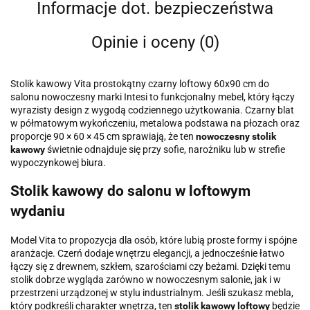
Informacje dot. bezpieczeństwa
Opinie i oceny (0)
Stolik kawowy Vita prostokątny czarny loftowy 60x90 cm do
salonu nowoczesny marki Intesi to funkcjonalny mebel, który łączy
wyrazisty design z wygodą codziennego użytkowania. Czarny blat
w półmatowym wykończeniu, metalowa podstawa na płozach oraz
proporcje 90 × 60 × 45 cm sprawiają, że ten
nowoczesny stolik
kawowy
świetnie odnajduje się przy sofie, narożniku lub w strefie
wypoczynkowej biura.
Stolik kawowy do salonu w loftowym
wydaniu
Model Vita to propozycja dla osób, które lubią proste formy i spójne
aranżacje. Czerń dodaje wnętrzu elegancji, a jednocześnie łatwo
łączy się z drewnem, szkłem, szarościami czy beżami. Dzięki temu
stolik dobrze wygląda zarówno w nowoczesnym salonie, jak i w
przestrzeni urządzonej w stylu industrialnym. Jeśli szukasz mebla,
który podkreśli charakter wnętrza, ten
stolik kawowy loftowy
będzie