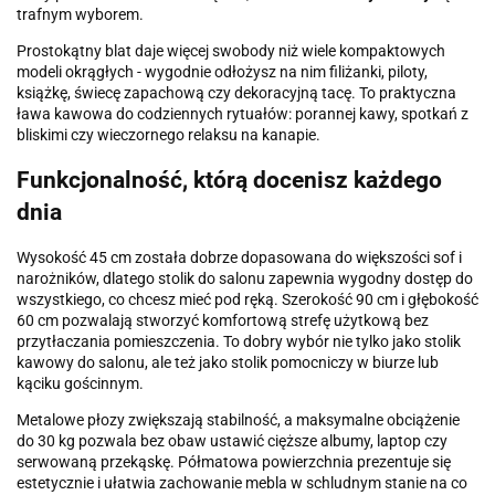
trafnym wyborem.
Prostokątny blat daje więcej swobody niż wiele kompaktowych
modeli okrągłych - wygodnie odłożysz na nim filiżanki, piloty,
książkę, świecę zapachową czy dekoracyjną tacę. To praktyczna
ława kawowa do codziennych rytuałów: porannej kawy, spotkań z
bliskimi czy wieczornego relaksu na kanapie.
Funkcjonalność, którą docenisz każdego
dnia
Wysokość 45 cm została dobrze dopasowana do większości sof i
narożników, dlatego stolik do salonu zapewnia wygodny dostęp do
wszystkiego, co chcesz mieć pod ręką. Szerokość 90 cm i głębokość
60 cm pozwalają stworzyć komfortową strefę użytkową bez
przytłaczania pomieszczenia. To dobry wybór nie tylko jako stolik
kawowy do salonu, ale też jako stolik pomocniczy w biurze lub
kąciku gościnnym.
Metalowe płozy zwiększają stabilność, a maksymalne obciążenie
do 30 kg pozwala bez obaw ustawić cięższe albumy, laptop czy
serwowaną przekąskę. Półmatowa powierzchnia prezentuje się
estetycznie i ułatwia zachowanie mebla w schludnym stanie na co