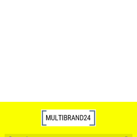
ACTONA stolik ALISMA 50 -
szkło, złota podstawa
Lampa wisząca RING 80
srebrna - LED, stal polerowana
739.00
1899.00