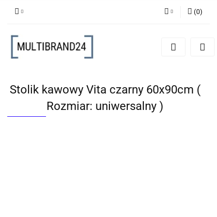
(
0
)
Zaloguj się
Zarejestruj się
Dodaj zgłoszenie
Stolik kawowy Vita czarny 60x90cm (
Rozmiar: uniwersalny )