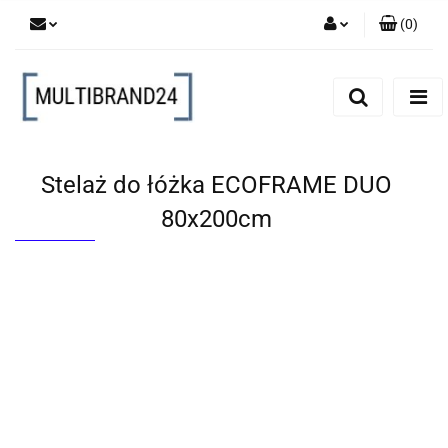
(
0
)
Zaloguj się
Zarejestruj się
Dodaj zgłoszenie
Stelaż do łóżka ECOFRAME DUO
80x200cm