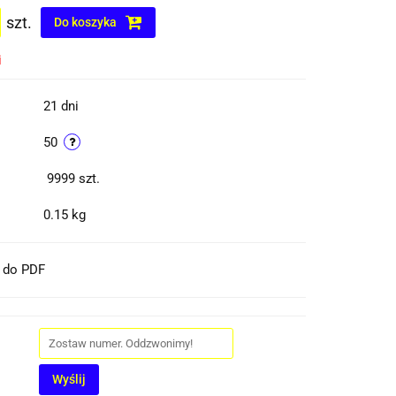
szt.
Do koszyka
i
21 dni
50
9999
szt.
0.15 kg
t do PDF
Wyślij