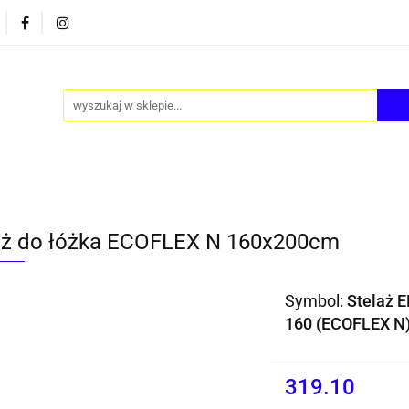
PY
AKCESORIA
FOTEL JAJO - EGG
ZESTAWY S
FOTEL JAJO - EGG
ZESTAWY STOLIKÓW
BLOG
aż do łóżka ECOFLEX N 160x200cm
Symbol:
Stelaż 
160 (ECOFLEX N)
319.10