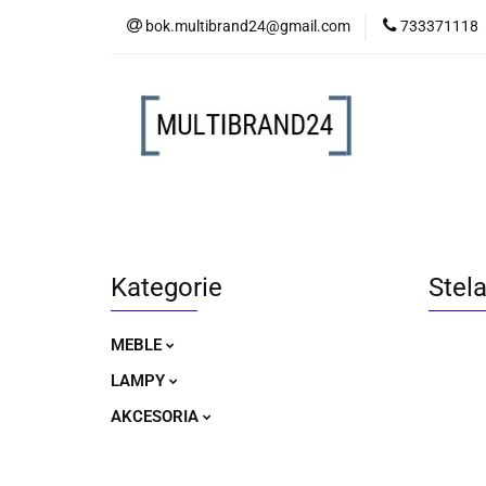
bok.multibrand24@gmail.com
733371118
MEBLE
LAM
MEBLE
LAMPY
AKCESORIA
Kategorie
Stel
MEBLE
LAMPY
AKCESORIA