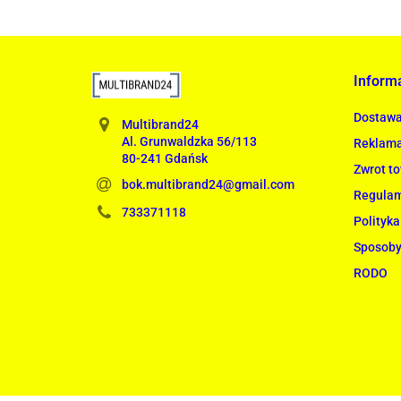
Inform
Dostaw
Multibrand24
Al. Grunwaldzka 56/113
Reklama
80-241 Gdańsk
Zwrot t
bok.multibrand24@gmail.com
Regula
733371118
Polityka
Sposoby
RODO