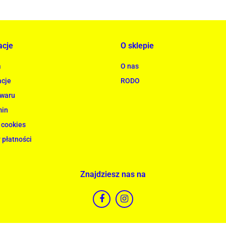
acje
O sklepie
a
O nas
cje
RODO
owaru
min
 cookies
 płatności
Znajdziesz nas na