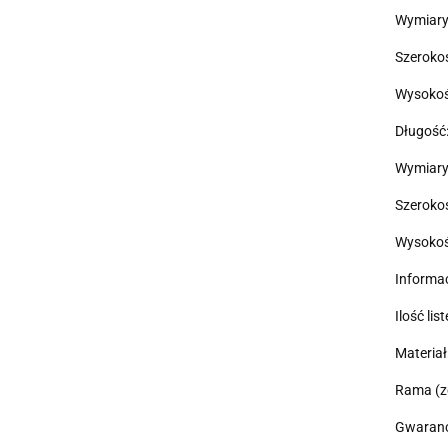
Wymiary
Szeroko
Wysokoś
Długość
Wymiary
Szeroko
Wysokoś
Informa
Ilość lis
Materiał
Rama (z
Gwarancj