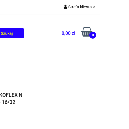
Strefa klienta
TOLIKÓW
BLOG
Zaloguj się
Zarejestruj się
0,00 zł
0
Dodaj zgłoszenie
EKOFLEX N
 16/32