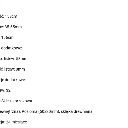
:
ść: 159cm
ć: 35-55mm
: 196cm
 dodatkowe:
ść listew: 53mm
ć listew: 8mm
cje dodatkowe:
tew: 32
: Sklejka brzozowa
ewnętrzna): Pozioma (50x20mm), sklejka drewniana
a: 24 miesiące