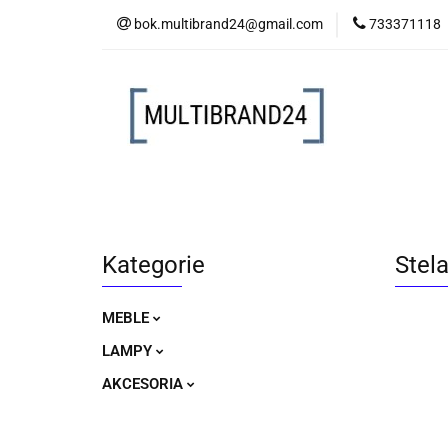
bok.multibrand24@gmail.com
733371118
MEBLE
LAM
MEBLE
LAMPY
AKCESORIA
Kategorie
Stel
MEBLE
LAMPY
AKCESORIA