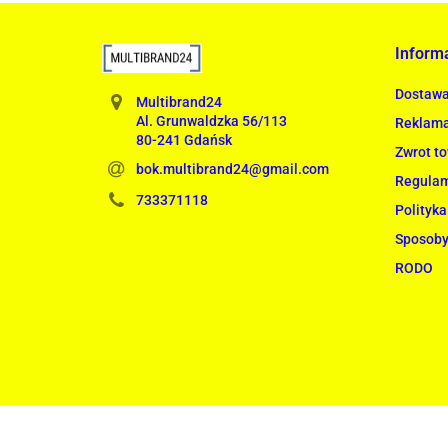
Inform
Dostaw
Multibrand24
Al. Grunwaldzka 56/113
Reklama
80-241 Gdańsk
Zwrot t
bok.multibrand24@gmail.com
Regula
733371118
Polityka
Sposoby
RODO