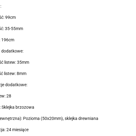
:
ść: 99cm
ć: 35-55mm
: 196cm
 dodatkowe:
ść listew: 35mm
ć listew: 8mm
cje dodatkowe:
tew: 28
: Sklejka brzozowa
ewnętrzna): Pozioma (50x20mm), sklejka drewniana
a: 24 miesiące