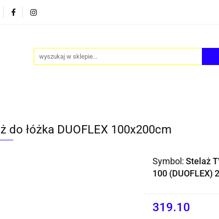
PY
AKCESORIA
FOTEL JAJO - EGG
ZESTAWY S
FOTEL JAJO - EGG
ZESTAWY STOLIKÓW
BLOG
aż do łóżka DUOFLEX 100x200cm
Symbol:
Stelaż 
100 (DUOFLEX) 
319.10