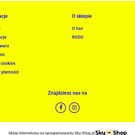
acje
O sklepie
a
O nas
cje
RODO
owaru
min
 cookies
 płatności
Znajdziesz nas na
Sklep internetowy na oprogramowaniu Sky-Shop.pl