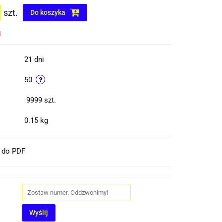
szt.
Do koszyka
i
21 dni
50
9999
szt.
0.15 kg
t do PDF
Wyślij