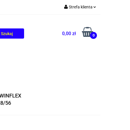
Strefa klienta
TOLIKÓW
BLOG
Zaloguj się
Zarejestruj się
0,00 zł
0
Dodaj zgłoszenie
TWINFLEX
28/56