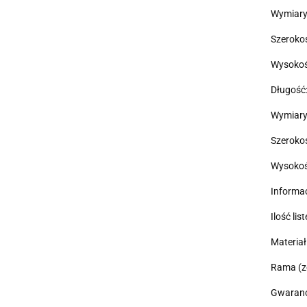
Wymiary
Szeroko
Wysokoś
Długość
Wymiary
Szeroko
Wysokoś
Informa
Ilość lis
Materiał
Rama (z
Gwarancj