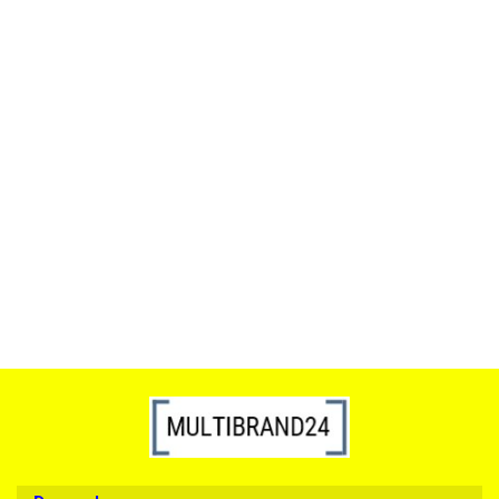
ACTONA stolik ALISMA 50 -
szkło, złota podstawa
Lampa wisząca RING 80
srebrna - LED, stal polerowana
739.00
1899.00