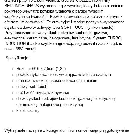
Garnki i patelnie z serii PRIMAL GLOSS COLLECTION firmy
BERLINGE RHAUS wykonane są z wysokiej klasy kutego aluminium
pokrytego wewnątrz powłoką tytanową o bardzo wysokim
współczynniku twardości. Powłoka zewnętrzna w kolorze czarnym z
efektem "młotkowania". Te atrakcyjne i modne naczynia wyposażone
są standardowo w uchwyty typu SOFT TOUCH (silikon handle).
Przystosowane do wszystkich rodzajów kuchenek: gazowa,
elektryczna, ceramiczna, halogenowa, indukcyjna. System TURBO
INDUCTION (bardzo szybko nagrzewają się) pozwala zaoszczędzić
nawet 35% energii.
Specyfikacja:
Rozmiar Ø16 x 7,5cm (1,2L)
powłoka tytanowa nieprzywierająca w kolorze czarnym
materiał: wysokiej jakości odlewane aluminium
uchwyt soft touch
możliwość mycia w zmywarce
do wszystkich rodzajów kuchenek: gazowej, elektrycznej,
ceramicznej, halogenowej, indukcyjnej
kolor:
czarny
Wytrzymałe naczynia z kutego aluminium umożliwiają przygotowywanie