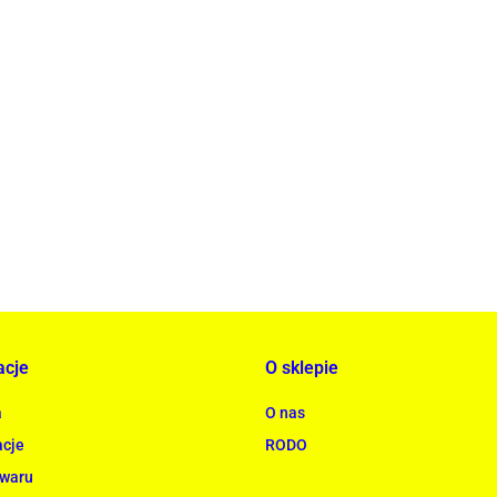
ACTONA stolik ALISMA 50 - szkło, złota podstawa
rowana
739.00
acje
O sklepie
a
O nas
cje
RODO
owaru