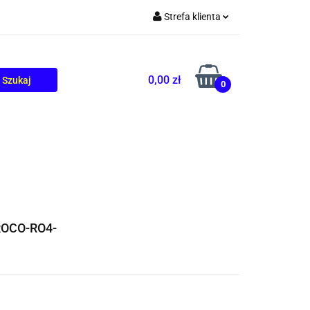
Strefa klienta
TOLIKÓW
BLOG
Zaloguj się
Zarejestruj się
0,00 zł
0
Dodaj zgłoszenie
OCO-RO4-