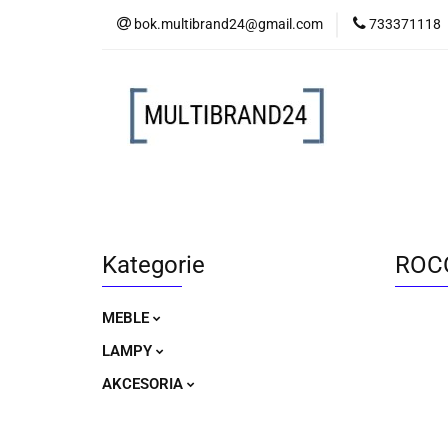
bok.multibrand24@gmail.com
733371118
MEBLE
LAM
MEBLE
LAMPY
AKCESORIA
Kategorie
ROCO
MEBLE
LAMPY
AKCESORIA