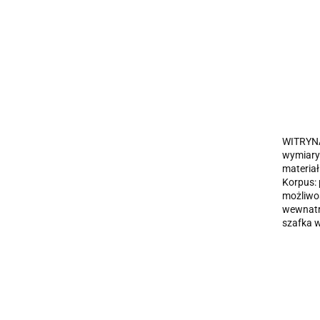
WITRYN
wymiary
materiał
Korpus:
możliwoś
wewnatrz
szafka w