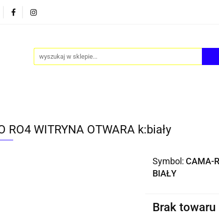
PY
AKCESORIA
FOTEL JAJO - EGG
ZESTAWY S
FOTEL JAJO - EGG
ZESTAWY STOLIKÓW
BLOG
 RO4 WITRYNA OTWARA k:biały
Symbol:
CAMA-R
BIAŁY
Brak towaru