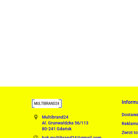
Lampa wisząca RING 80 srebrna - LED, stal pole
1899.00
Inform
Dostaw
Multibrand24
Al. Grunwaldzka 56/113
Reklama
80-241 Gdańsk
Zwrot t
bok.multibrand24@gmail.com