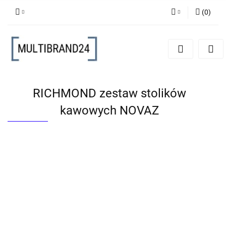
(
0
)
Zaloguj się
Zarejestruj się
Dodaj zgłoszenie
RICHMOND zestaw stolików
kawowych NOVAZ