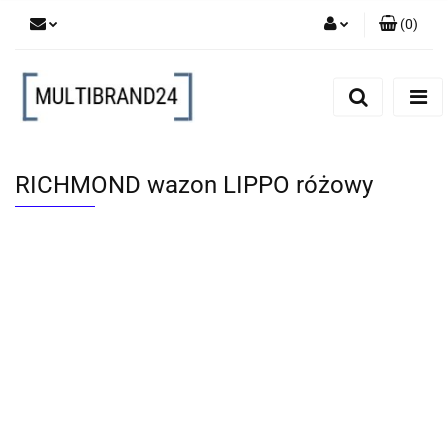
(
0
)
Zaloguj się
Zarejestruj się
Dodaj zgłoszenie
RICHMOND wazon LIPPO różowy