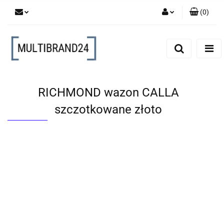
(
0
)
Zaloguj się
Zarejestruj się
Dodaj zgłoszenie
RICHMOND wazon CALLA
szczotkowane złoto