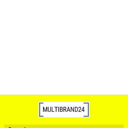
ACTONA stolik ALISMA 50 -
szkło, złota podstawa
Lampa wisząca RING 80
srebrna - LED, stal polerowana
739.00
1899.00