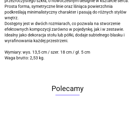
przezroczystego szkła, o nowoczesnym designie w kształcie serca.
Prosta forma, symetryczne linie oraz lśniąca powierzchnia
podkreślają minimalistyczny charakter i pasują do różnych stylów
wnętrz.
Dostępny jest w dwóch rozmiarach, co pozwala na stworzenie
efektownych kompozycji zarówno w pojedynkę, jak i w zestawie.
Idealny jako dekoracja stołu lub półki, dodaje subtelnego blasku i
wyrafinowania każdej przestrzeni.
Wymiary: wys. 13,5 cm / szer. 18 cm / gł. 5 cm
Waga brutto: 2,53 kg.
Polecamy