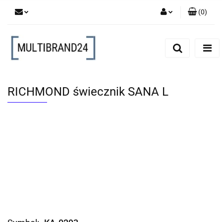
(
0
)
Zaloguj się
Zarejestruj się
Dodaj zgłoszenie
RICHMOND świecznik SANA L