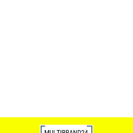
ACTONA stolik ALISMA 50 -
szkło, złota podstawa
Lampa wisząca RING 80
srebrna - LED, stal polerowana
739.00
1899.00