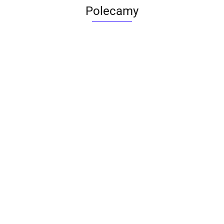
Polecamy
ACTONA stolik ALISMA 50 -
szkło, złota podstawa
Lampa wisząca RING 80
srebrna - LED, stal polerowana
739.00
1899.00