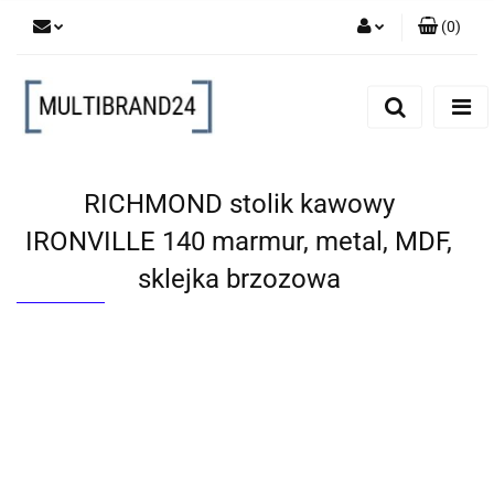
(
0
)
Zaloguj się
Zarejestruj się
Dodaj zgłoszenie
RICHMOND stolik kawowy
IRONVILLE 140 marmur, metal, MDF,
sklejka brzozowa