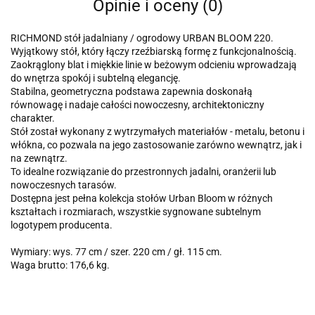
Opinie i oceny (0)
RICHMOND stół jadalniany / ogrodowy URBAN BLOOM 220.
Wyjątkowy stół, który łączy rzeźbiarską formę z funkcjonalnością.
Zaokrąglony blat i miękkie linie w beżowym odcieniu wprowadzają
do wnętrza spokój i subtelną elegancję.
Stabilna, geometryczna podstawa zapewnia doskonałą
równowagę i nadaje całości nowoczesny, architektoniczny
charakter.
Stół został wykonany z wytrzymałych materiałów - metalu, betonu i
włókna, co pozwala na jego zastosowanie zarówno wewnątrz, jak i
na zewnątrz.
To idealne rozwiązanie do przestronnych jadalni, oranżerii lub
nowoczesnych tarasów.
Dostępna jest pełna kolekcja stołów Urban Bloom w różnych
kształtach i rozmiarach, wszystkie sygnowane subtelnym
logotypem producenta.
Wymiary: wys. 77 cm / szer. 220 cm / gł. 115 cm.
Waga brutto: 176,6 kg.