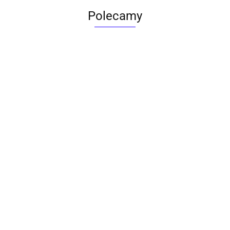
Polecamy
ACTONA stolik ALISMA 50 -
szkło, złota podstawa
Lampa wisząca RING 80
srebrna - LED, stal polerowana
739.00
1899.00