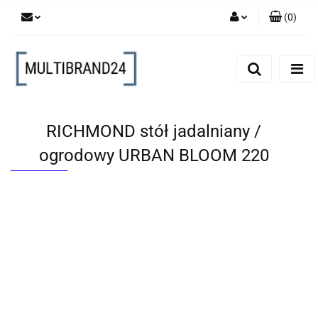
(
0
)
Zaloguj się
Zarejestruj się
Dodaj zgłoszenie
RICHMOND stół jadalniany /
ogrodowy URBAN BLOOM 220