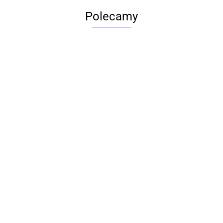
Polecamy
ACTONA stolik ALISMA 50 -
szkło, złota podstawa
Lampa wisząca RING 80
srebrna - LED, stal polerowana
739.00
1899.00