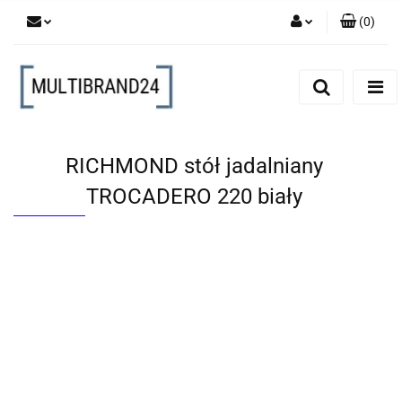
(
0
)
Zaloguj się
Zarejestruj się
Dodaj zgłoszenie
RICHMOND stół jadalniany
TROCADERO 220 biały