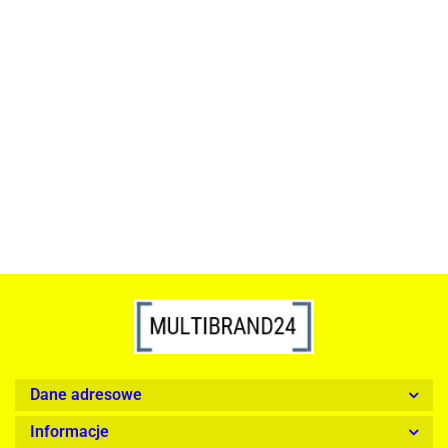
ACTONA stolik ALISMA 50 -
szkło, złota podstawa
Lampa wisząca RING 80
srebrna - LED, stal polerowana
739.00
1899.00
Dane adresowe
Informacje