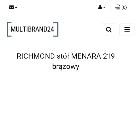
(
0
)
Zaloguj się
Zarejestruj się
Dodaj zgłoszenie
RICHMOND stół MENARA 219
brązowy