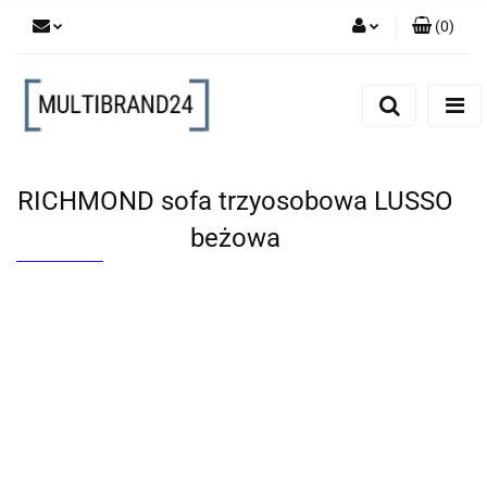
(
0
)
Zaloguj się
Zarejestruj się
Dodaj zgłoszenie
RICHMOND sofa trzyosobowa LUSSO
beżowa