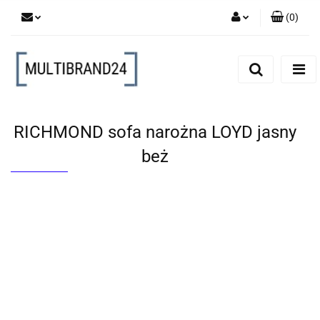
(
0
)
Zaloguj się
Zarejestruj się
Dodaj zgłoszenie
RICHMOND sofa narożna LOYD jasny
beż