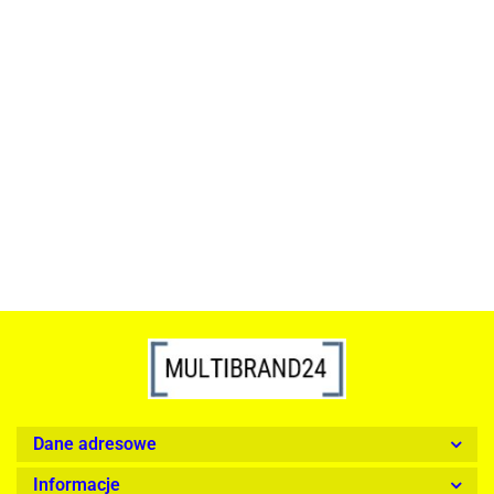
ACTONA stolik ALISMA 50 -
szkło, złota podstawa
Lampa wisząca RING 80
srebrna - LED, stal polerowana
739.00
1899.00
Dane adresowe
Informacje