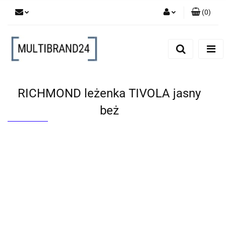
(
0
)
Zaloguj się
Zarejestruj się
Dodaj zgłoszenie
RICHMOND leżenka TIVOLA jasny
beż