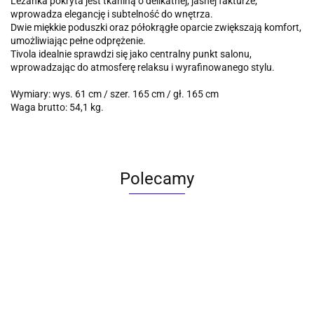
Leżanka pokryta jest tkaniną o delikatnej, jasnej fakturze,
wprowadza elegancję i subtelność do wnętrza.
Dwie miękkie poduszki oraz półokrągłe oparcie zwiększają komfort,
umożliwiając pełne odprężenie.
Tivola idealnie sprawdzi się jako centralny punkt salonu,
wprowadzając do atmosferę relaksu i wyrafinowanego stylu.
Wymiary: wys. 61 cm / szer. 165 cm / gł. 165 cm
Waga brutto: 54,1 kg.
Polecamy