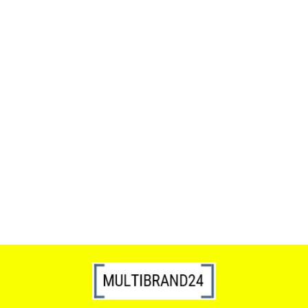
ACTONA stolik ALISMA 50 -
szkło, złota podstawa
Lampa wisząca RING 80
srebrna - LED, stal polerowana
739.00
1899.00