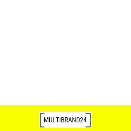
ACTONA stolik ALISMA 50 -
szkło, złota podstawa
Lampa wisząca RING 80
srebrna - LED, stal polerowana
739.00
1899.00