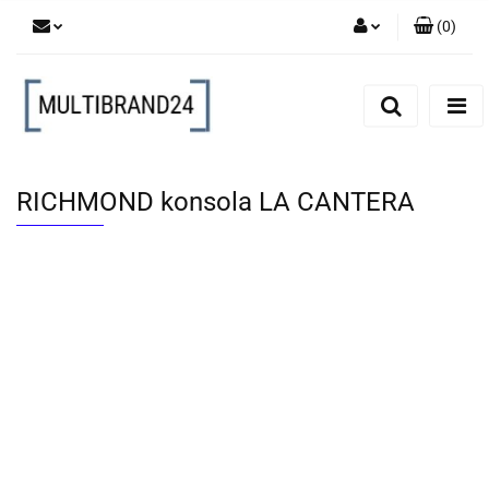
(
0
)
Zaloguj się
Zarejestruj się
Dodaj zgłoszenie
RICHMOND konsola LA CANTERA