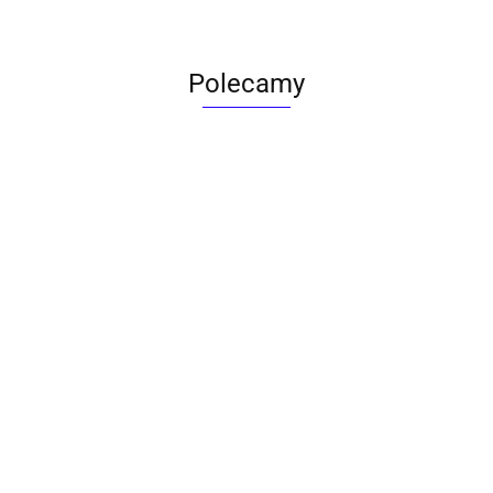
Polecamy
ACTONA stolik ALISMA 50 -
szkło, złota podstawa
Lampa wisząca RING 80