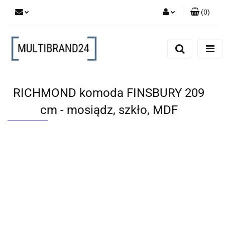
(
0
)
Zaloguj się
Zarejestruj się
Dodaj zgłoszenie
RICHMOND komoda FINSBURY 209
cm - mosiądz, szkło, MDF