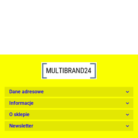
srebrna - LED, stal polerowana
739.00
1899.00
Dane adresowe
Informacje
O sklepie
Newsletter