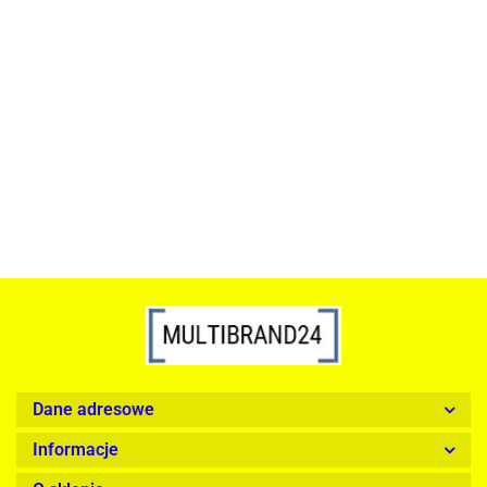
ACTONA stolik ALISMA 50 -
szkło, złota podstawa
Lampa wisząca RING 80
srebrna - LED, stal polerowana
739.00
1899.00
Dane adresowe
Informacje