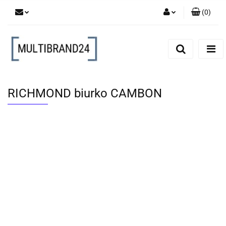
(
0
)
Zaloguj się
Zarejestruj się
Dodaj zgłoszenie
RICHMOND biurko CAMBON