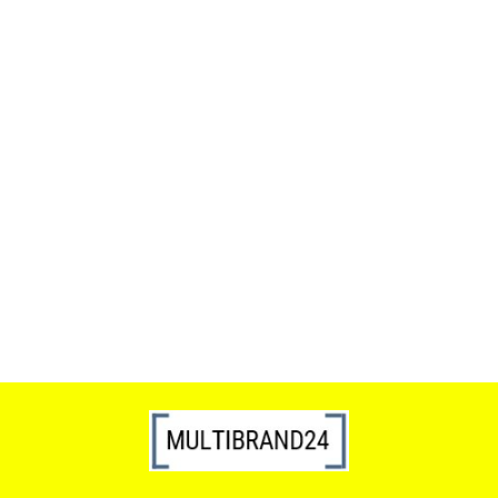
ACTONA stolik ALISMA 50 -
szkło, złota podstawa
Lampa wisząca RING 80
srebrna - LED, stal polerowana
739.00
1899.00