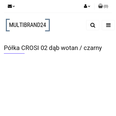
(
0
)
Zaloguj się
Zarejestruj się
Dodaj zgłoszenie
Półka CROSI 02 dąb wotan / czarny