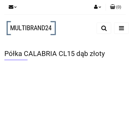
(
0
)
Zaloguj się
Zarejestruj się
Dodaj zgłoszenie
Półka CALABRIA CL15 dąb złoty