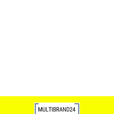
ACTONA stolik ALISMA 50 -
szkło, złota podstawa
Lampa wisząca RING 80
srebrna - LED, stal polerowana
739.00
1899.00