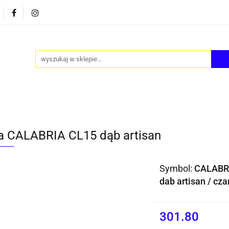
PY
AKCESORIA
FOTEL JAJO - EGG
ZESTAWY S
FOTEL JAJO - EGG
ZESTAWY STOLIKÓW
BLOG
a CALABRIA CL15 dąb artisan
Symbol:
CALABR
dab artisan / cza
301.80