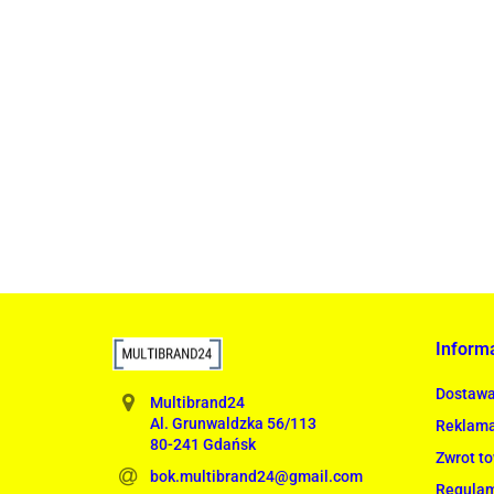
Lampa wisząca RING 80 srebrna - LED, stal pole
1899.00
Inform
Dostaw
Multibrand24
Al. Grunwaldzka 56/113
Reklama
80-241 Gdańsk
Zwrot t
bok.multibrand24@gmail.com
Regula