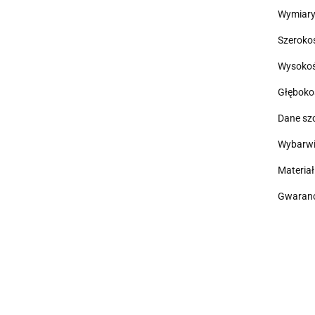
Wymiary
Szeroko
Wysokoś
Głęboko
Dane sz
Wybarwie
Materia
Gwarancj