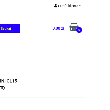
Strefa klienta
TOLIKÓW
BLOG
Zaloguj się
Zarejestruj się
0,00 zł
0
Dodaj zgłoszenie
INI CL15
rny