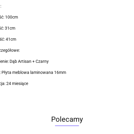
:
ść: 100cm
ć: 31cm
ść: 41cm
czegółowe:
nie: Dąb Artisan + Czarny
ł: Płyta meblowa laminowana 16mm
a: 24 miesiące
Polecamy