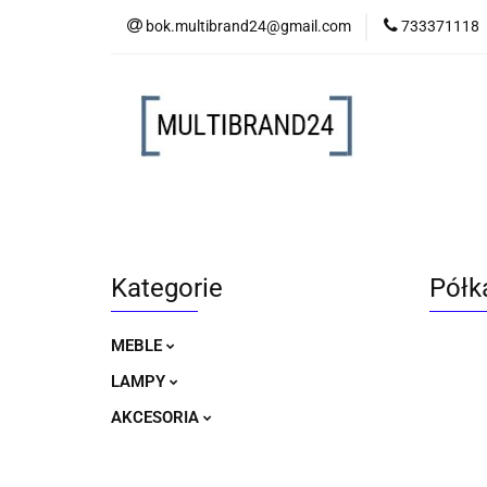
bok.multibrand24@gmail.com
733371118
MEBLE
LAM
MEBLE
LAMPY
AKCESORIA
Kategorie
Półk
MEBLE
LAMPY
AKCESORIA