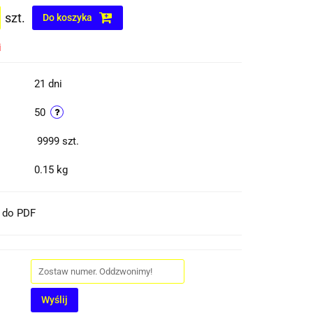
szt.
Do koszyka
i
21 dni
50
9999
szt.
0.15 kg
t do PDF
Wyślij