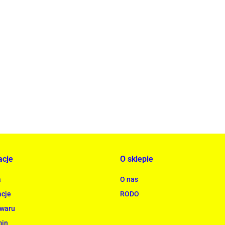
ACTONA stolik ALISMA 50 - szkło, złota podstawa
rowana
739.00
acje
O sklepie
a
O nas
cje
RODO
owaru
min