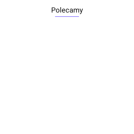
Polecamy
ACTONA stolik ALISMA 50 -
szkło, złota podstawa
Lampa wisząca RING 80
srebrna - LED, stal polerowana
739.00