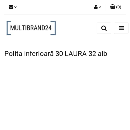
(
0
)
Zaloguj się
Zarejestruj się
Dodaj zgłoszenie
Polita inferioară 30 LAURA 32 alb