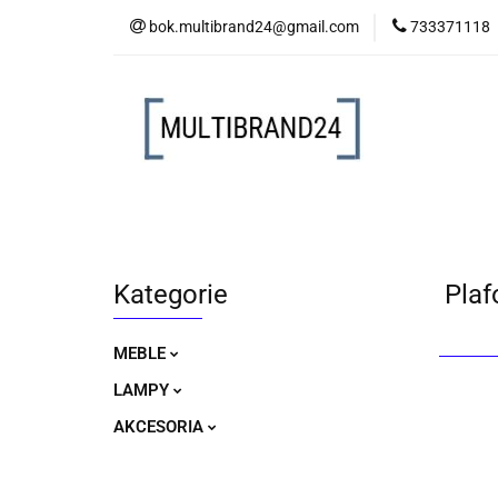
bok.multibrand24@gmail.com
733371118
MEBLE
LAM
MEBLE
LAMPY
AKCESORIA
Kategorie
Plaf
MEBLE
LAMPY
AKCESORIA