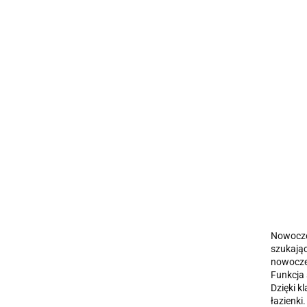
Nowocze
szukając
nowoczes
Funkcja 
Dzięki k
łazienk