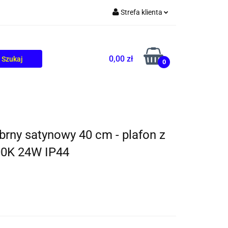
Strefa klienta
TOLIKÓW
BLOG
Zaloguj się
Zarejestruj się
0,00 zł
0
Dodaj zgłoszenie
ebrny satynowy 40 cm - plafon z
00K 24W IP44