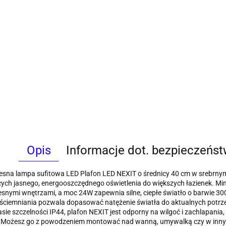
Opis
Informacje dot. bezpieczeńs
sna lampa sufitowa LED Plafon LED NEXIT o średnicy 40 cm w srebrny
ych jasnego, energooszczędnego oświetlenia do większych łazienek. Mi
nymi wnętrzami, a moc 24W zapewnia silne, ciepłe światło o barwie 3000K
ściemniania pozwala dopasować natężenie światła do aktualnych potrze
lasie szczelności IP44, plafon NEXIT jest odporny na wilgoć i zachlapani
i. Możesz go z powodzeniem montować nad wanną, umywalką czy w innyc