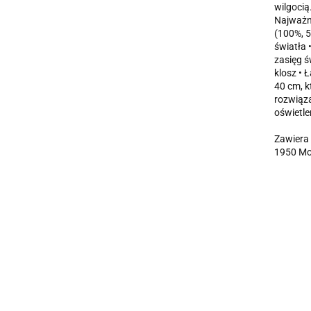
wilgocią
Najważni
(100%, 5
światła 
zasięg ś
klosz • 
40 cm, k
rozwiąza
oświetle
Zawiera 
1950 Moc