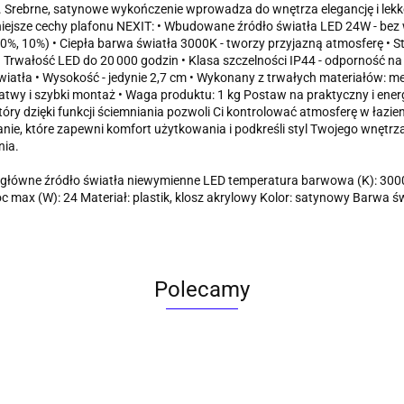
. Srebrne, satynowe wykończenie wprowadza do wnętrza elegancję i lekk
ejsze cechy plafonu NEXIT: • Wbudowane źródło światła LED 24W - bez 
0%, 10%) • Ciepła barwa światła 3000K - tworzy przyjazną atmosferę • 
• Trwałość LED do 20 000 godzin • Klasa szczelności IP44 - odporność na
wiatła • Wysokość - jedynie 2,7 cm • Wykonany z trwałych materiałów:
Łatwy i szybki montaż • Waga produktu: 1 kg Postaw na praktyczny i en
tóry dzięki funkcji ściemniania pozwoli Ci kontrolować atmosferę w łazi
nie, które zapewni komfort użytkowania i podkreśli styl Twojego wnętrz
nia.
główne źródło światła niewymienne LED temperatura barwowa (K): 3000 
 max (W): 24 Materiał: plastik, klosz akrylowy Kolor: satynowy Barwa św
Polecamy