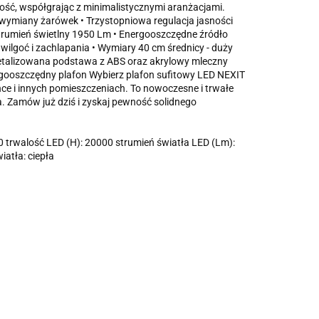
ość, współgrając z minimalistycznymi aranżacjami.
wymiany żarówek • Trzystopniowa regulacja jasności
Strumień świetlny 1950 Lm • Energooszczędne źródło
 wilgoć i zachlapania • Wymiary 40 cm średnicy - duży
 metalizowana podstawa z ABS oraz akrylowy mleczny
ergooszczędny plafon Wybierz plafon sufitowy LED NEXIT
ence i innych pomieszczeniach. To nowoczesne i trwałe
a. Zamów już dziś i zyskaj pewność solidnego
trwalość LED (H): 20000 strumień światła LED (Lm):
iatła: ciepła