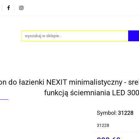
PY
AKCESORIA
FOTEL JAJO - EGG
ZESTAWY S
FOTEL JAJO - EGG
ZESTAWY STOLIKÓW
BLOG
on do łazienki NEXIT minimalistyczny - sr
funkcją ściemniania LED 30
Symbol:
31228
31228