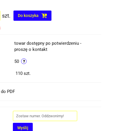
szt.
Do koszyka
i
towar dostępny po potwierdzeniu -
proszę o kontakt
50
110
szt.
t do PDF
Wyślij